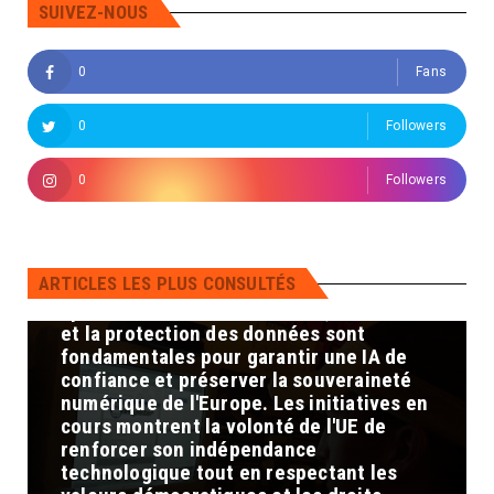
vie privée des citoyens. 4. Défis et
SUIVEZ-NOUS
perspectives : Malgré ces initiatives, des
défis subsistent pour atteindre une
0
Fans
pleine souveraineté numérique :
Dépendance technologique : L'Europe
doit réduire sa dépendance vis-à-vis des
0
Followers
géants technologiques américains et
asiatiques en développant ses propres
0
Followers
infrastructures et compétences en IA.
Protection des données : Assurer la
confidentialité et la sécurité des
données est crucial pour maintenir la
ARTICLES LES PLUS CONSULTÉS
confiance des citoyens et prévenir les
cybermenaces. En conclusion, la maîtrise
et la protection des données sont
fondamentales pour garantir une IA de
confiance et préserver la souveraineté
numérique de l'Europe. Les initiatives en
cours montrent la volonté de l'UE de
renforcer son indépendance
technologique tout en respectant les