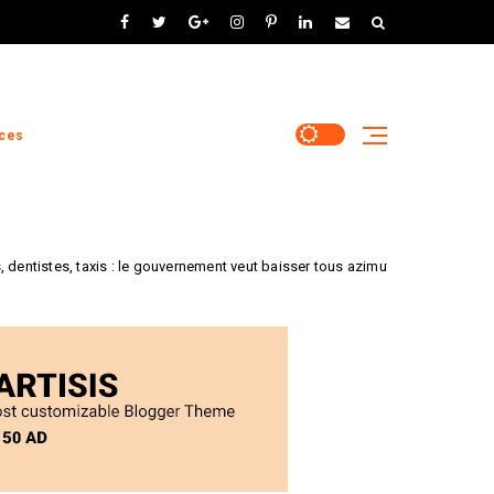
marché et la sécurité
numérique. 3. Projets phares
renforçant la souveraineté
numérique : TAILOR : Ce réseau
européen, soutenu par Horizon
2020, réunit 55 partenaires de
ces
21 pays pour développer des
solutions d'IA fiables, combinant
approches symboliques,
optimisation et apprentissage.
Preserve : Dirigé par le centre
is : le gouvernement veut baisser tous azimuts les taux de remboursement de
technologique Gradiant, ce
projet européen utilise l'IA et
des technologies de
confidentialité pour améliorer la
sécurité publique tout en
respectant la vie privée des
citoyens. 4. Défis et
perspectives : Malgré ces
initiatives, des défis subsistent
pour atteindre une pleine