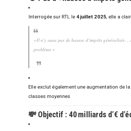
Interrogée sur RTL le
4 juillet 2025
, elle a cla
« Il n’y aura pas de hausse d’impôts généralisée… c
problème »
Elle exclut également une augmentation de la
classes moyennes
💸 Objectif : 40 milliards d’€ d