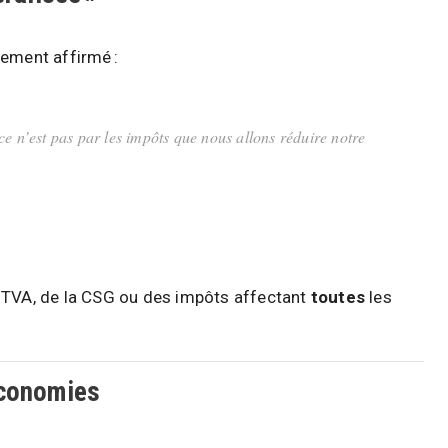
irement affirmé :
e n’est pas par les impôts que nous allons réduire notre
 TVA, de la CSG ou des impôts affectant
toutes
les
’économies