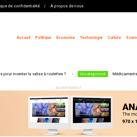
ique de confidentialité
À propos de nous
Accueil
Politique
Économie
Technologie
Culture
Scien
a valise à roulettes ?
Médicaments, dentistes, tax
Uncategorized
- ADVERTISEMENT -