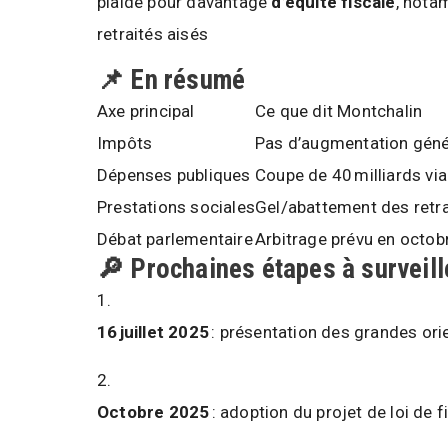
plaide pour davantage
d’équité fiscale
, nota
retraités aisés
📌 En résumé
Axe principal
Ce que dit Montchalin
Impôts
Pas d’augmentation géné
Dépenses publiques
Coupe de 40 milliards via
Prestations sociales
Gel/abattement des retra
Débat parlementaire
Arbitrage prévu en octob
🔎 Prochaines étapes à surveill
16 juillet 2025
: présentation des grandes ori
Octobre 2025
: adoption du projet de loi de 