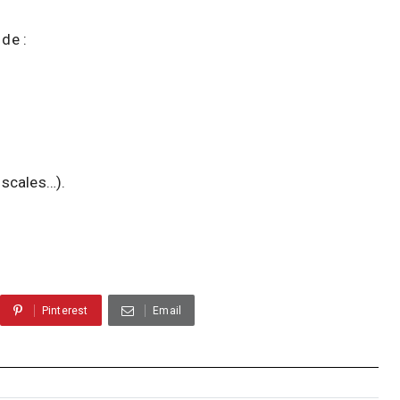
de :
iscales…).
Pinterest
Email