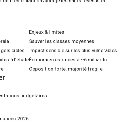
mment en ciblant davantage les hauts revenus et
Enjeux & limites
rale
Sauver les classes moyennes
 gels ciblés
Impact sensible sur les plus vulnérables
ites à l’étude
Économies estimées à ~6 milliards
re
Opposition forte, majorité fragile
er
entations budgétaires.
finances 2026.