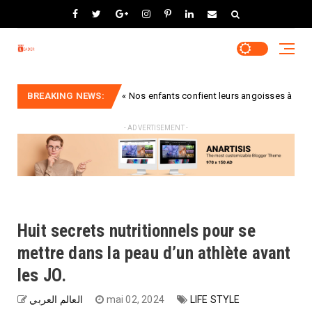
r »
BREAKING NEWS:
« Nos enfants confient leurs angoisses à l'IA. La nôtre
Idées
- ADVERTISEMENT -
Huit secrets nutritionnels pour se
mettre dans la peau d’un athlète avant
les JO.
العالم العربي
mai 02, 2024
LIFE STYLE