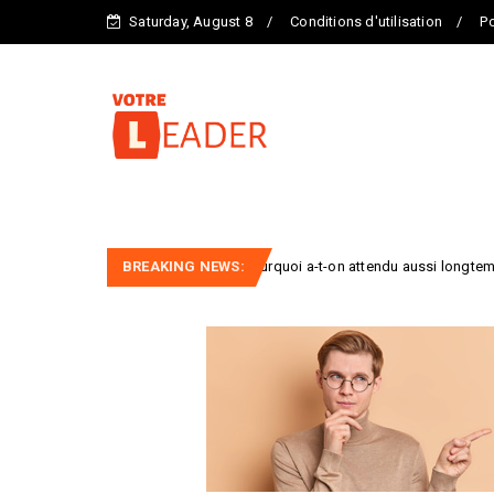
Saturday, August 8
Conditions d'utilisation
Po
Vacances : pourquoi a-t-on attendu aussi longtemps pour inven
BREAKING NEWS:
IDEES