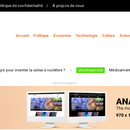
litique de confidentialité
À propos de nous
Accueil
Politique
Économie
Technologie
Culture
Scien
ter la valise à roulettes ?
Médicaments, dentistes,
Uncategorized
- ADVERTISEMENT -