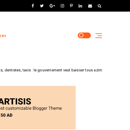
ces
 taxis : le gouvernement veut baisser tous azimuts les taux de rembourseme