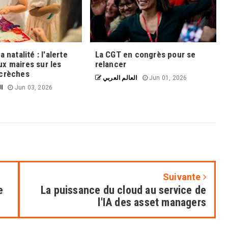
a natalité : l'alerte
La CGT en congrès pour se
x maires sur les
relancer
 crèches
العالم العربي
Jun 01, 2026
ال
Jun 03, 2026
Suivante
e
La puissance du cloud au service de
l'IA des asset managers