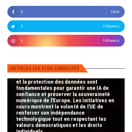
perspectives : Malgré ces initiatives, des
défis subsistent pour atteindre une
0
Fans
pleine souveraineté numérique :
Dépendance technologique : L'Europe
doit réduire sa dépendance vis-à-vis des
0
Followers
géants technologiques américains et
asiatiques en développant ses propres
0
Followers
infrastructures et compétences en IA.
Protection des données : Assurer la
confidentialité et la sécurité des
données est crucial pour maintenir la
ARTICLES LES PLUS CONSULTÉS
confiance des citoyens et prévenir les
cybermenaces. En conclusion, la maîtrise
et la protection des données sont
fondamentales pour garantir une IA de
confiance et préserver la souveraineté
numérique de l'Europe. Les initiatives en
cours montrent la volonté de l'UE de
renforcer son indépendance
technologique tout en respectant les
valeurs démocratiques et les droits
individuels.