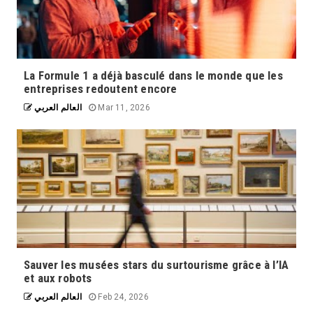
La Formule 1 a déjà basculé dans le monde que les
entreprises redoutent encore
العالم العربي
Mar 11, 2026
La souveraineté numérique de l'Europe
Sauver les musées stars du surtourisme grâce à l’IA
est un enjeu majeur face à l'évolution
et aux robots
rapide des technologies d'intelligence
artificielle (IA). La maîtrise et la
العالم العربي
Feb 24, 2026
protection des données personnelles