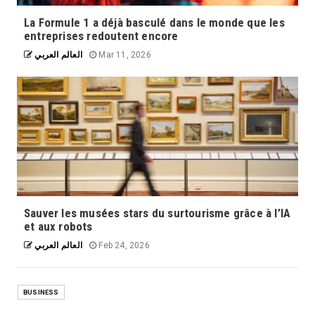
La Formule 1 a déjà basculé dans le monde que les
entreprises redoutent encore
العالم العربي
Mar 11, 2026
La souveraineté numérique de l'Europe
Sauver les musées stars du surtourisme grâce à l’IA
est un enjeu majeur face à l'évolution
et aux robots
rapide des technologies d'intelligence
artificielle (IA). La maîtrise et la
العالم العربي
Feb 24, 2026
protection des données personnelles
sont essentielles pour garantir cette
souveraineté et préserver les droits
BUSINESS
fondamentaux des citoyens. 1.