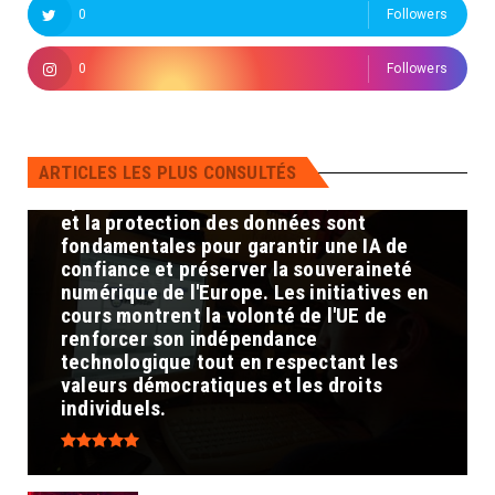
doit réduire sa dépendance vis-à-vis des
0
Followers
géants technologiques américains et
asiatiques en développant ses propres
0
Followers
infrastructures et compétences en IA.
Protection des données : Assurer la
confidentialité et la sécurité des
données est crucial pour maintenir la
ARTICLES LES PLUS CONSULTÉS
confiance des citoyens et prévenir les
cybermenaces. En conclusion, la maîtrise
et la protection des données sont
fondamentales pour garantir une IA de
confiance et préserver la souveraineté
numérique de l'Europe. Les initiatives en
cours montrent la volonté de l'UE de
renforcer son indépendance
technologique tout en respectant les
valeurs démocratiques et les droits
individuels.