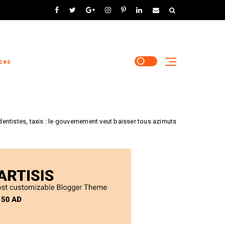
marché et la sécurité
numérique. 3. Projets phares
renforçant la souveraineté
numérique : TAILOR : Ce réseau
européen, soutenu par Horizon
2020, réunit 55 partenaires de
ces
21 pays pour développer des
solutions d'IA fiables, combinant
approches symboliques,
optimisation et apprentissage.
Preserve : Dirigé par le centre
: le gouvernement veut baisser tous azimuts les taux de remboursement de l
technologique Gradiant, ce
projet européen utilise l'IA et
des technologies de
confidentialité pour améliorer la
sécurité publique tout en
respectant la vie privée des
citoyens. 4. Défis et
perspectives : Malgré ces
initiatives, des défis subsistent
pour atteindre une pleine