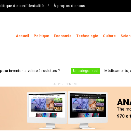
olitique de confidentialité
À propos de nous
Accueil
Politique
Économie
Technologie
Culture
Scien
alise à roulettes ?
Médicaments, dentistes, taxis 
Uncategorized
- ADVERTISEMENT -