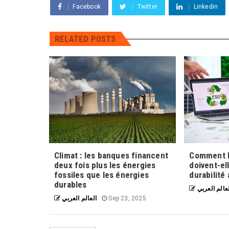
Facebook
Twitter
Linkedin
RELATED POSTS
Climat : les banques financent
Comment l
deux fois plus les énergies
doivent-el
fossiles que les énergies
durabilité 
durables
عالم العربي
العالم العربي
Sep 23, 2025