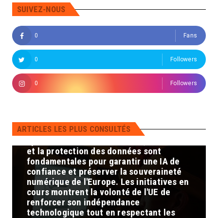
vie privée des citoyens. 4. Défis et
SUIVEZ-NOUS
perspectives : Malgré ces initiatives, des
défis subsistent pour atteindre une
0
Fans
pleine souveraineté numérique :
Dépendance technologique : L'Europe
doit réduire sa dépendance vis-à-vis des
0
Followers
géants technologiques américains et
asiatiques en développant ses propres
0
Followers
infrastructures et compétences en IA.
Protection des données : Assurer la
confidentialité et la sécurité des
données est crucial pour maintenir la
ARTICLES LES PLUS CONSULTÉS
confiance des citoyens et prévenir les
cybermenaces. En conclusion, la maîtrise
et la protection des données sont
fondamentales pour garantir une IA de
confiance et préserver la souveraineté
numérique de l'Europe. Les initiatives en
cours montrent la volonté de l'UE de
renforcer son indépendance
technologique tout en respectant les