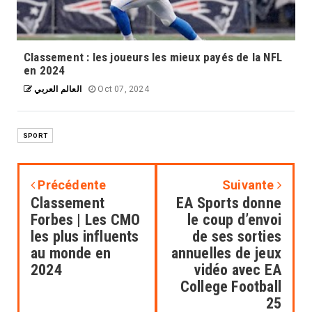
Classement : les joueurs les mieux payés de la NFL
La souveraineté numérique de l'Europe
en 2024
est un enjeu majeur face à l'évolution
rapide des technologies d'intelligence
العالم العربي
Oct 07, 2024
artificielle (IA). La maîtrise et la
protection des données personnelles
sont essentielles pour garantir cette
SPORT
souveraineté et préserver les droits
fondamentaux des citoyens. 1.
Importance de la souveraineté
Précédente
Suivante
numérique : La souveraineté numérique
Classement
EA Sports donne
se réfère à la capacité d'un pays ou d'une
Forbes | Les CMO
le coup d’envoi
région à contrôler ses propres
les plus influents
de ses sorties
infrastructures technologiques, données
et algorithmes sans dépendre
au monde en
annuelles de jeux
excessivement d'acteurs étrangers. Cela
2024
vidéo avec EA
permet de protéger les données
College Football
sensibles et de maintenir le contrôle sur
25
les technologies utilisées. 2. Initiatives