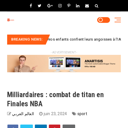
BREAKING NEWS:
« Nos enfants confient leurs angoisses à l'IA. La nôtre co
Idées
- ADVERTISEMENT -
Milliardaires : combat de titan en
Finales NBA
العالم العربي
juin 23, 2024
sport