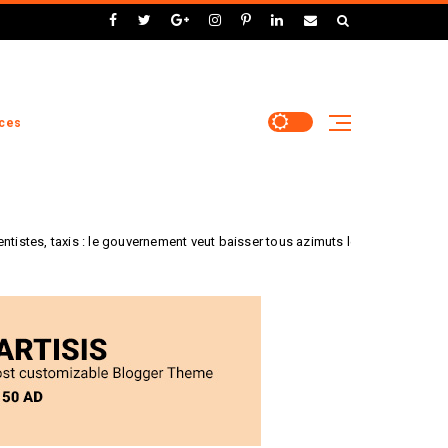
marché et la sécurité
numérique. 3. Projets phares
renforçant la souveraineté
numérique : TAILOR : Ce réseau
européen, soutenu par Horizon
2020, réunit 55 partenaires de
ces
21 pays pour développer des
solutions d'IA fiables, combinant
approches symboliques,
optimisation et apprentissage.
Preserve : Dirigé par le centre
: le gouvernement veut baisser tous azimuts les taux de remboursement de l
technologique Gradiant, ce
projet européen utilise l'IA et
des technologies de
confidentialité pour améliorer la
sécurité publique tout en
respectant la vie privée des
citoyens. 4. Défis et
perspectives : Malgré ces
initiatives, des défis subsistent
pour atteindre une pleine