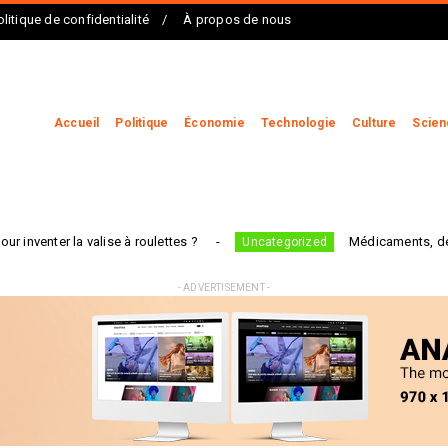
olitique de confidentialité
À propos de nous
Accueil
Politique
Économie
Technologie
Culture
Scien
alise à roulettes ?
Médicaments, dentistes, taxis 
Uncategorized
- ADVERTISEMENT -