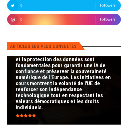
doit réduire sa dépendance vis-à-vis des
0
Followers
géants technologiques américains et
asiatiques en développant ses propres
0
Followers
infrastructures et compétences en IA.
Protection des données : Assurer la
confidentialité et la sécurité des
données est crucial pour maintenir la
ARTICLES LES PLUS CONSULTÉS
confiance des citoyens et prévenir les
cybermenaces. En conclusion, la maîtrise
et la protection des données sont
fondamentales pour garantir une IA de
confiance et préserver la souveraineté
numérique de l'Europe. Les initiatives en
cours montrent la volonté de l'UE de
renforcer son indépendance
technologique tout en respectant les
valeurs démocratiques et les droits
individuels.