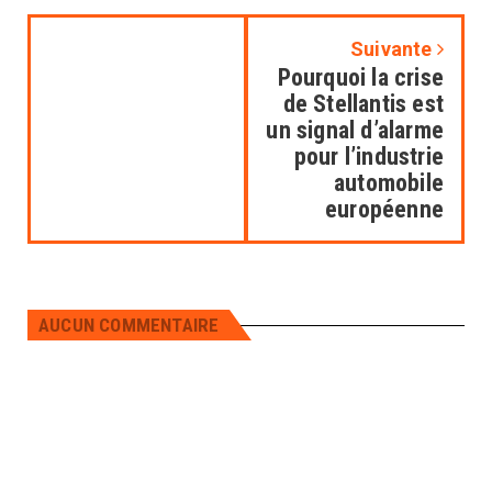
Importance de la souveraineté
numérique : La souveraineté numérique
Suivante
se réfère à la capacité d'un pays ou d'une
Pourquoi la crise
région à contrôler ses propres
de Stellantis est
infrastructures technologiques, données
et algorithmes sans dépendre
un signal d’alarme
excessivement d'acteurs étrangers. Cela
pour l’industrie
permet de protéger les données
automobile
sensibles et de maintenir le contrôle sur
européenne
les technologies utilisées. 2. Initiatives
européennes pour une IA de confiance :
L'Union européenne a mis en place
plusieurs initiatives pour promouvoir
une IA éthique et fiable : AI Act : Ce
AUCUN COMMENTAIRE
règlement vise à encadrer le
développement et l'utilisation de l'IA au
sein de l'UE, en classant les applications
selon leur niveau de risque et en
imposant des obligations strictes pour
les systèmes à haut risque. Espace
Numérique Européen (ENE) : L'ENE