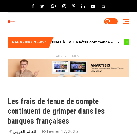
 confient leurs angoisses à l'IA. La nôtre commence »
BREAKING NEWS:
Vaca
IDEES
- ADVERTISEMENT -
Les frais de tenue de compte
continuent de grimper dans les
banques françaises
العالم العربي
février 17, 2026