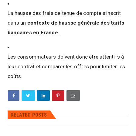
La hausse des frais de tenue de compte s’inscrit
dans un
contexte de hausse générale des tarifs
bancaires en France
.
Les consommateurs doivent donc être attentifs à
leur contrat et comparer les offres pour limiter les
coûts.
La souveraineté numérique de l'Europe
est un enjeu majeur face à l'évolution
rapide des technologies d'intelligence
artificielle (IA). La maîtrise et la
protection des données personnelles
RELATED POSTS
sont essentielles pour garantir cette
souveraineté et préserver les droits
fondamentaux des citoyens. 1.